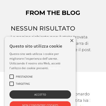
FROM THE BLOG
NESSUN RISULTATO
La pagina richiesta non è stata trovata.
×
Affina la tua ricerca, o utilizza la barra di
Questo sito utilizza cookie
navigazione qui sopra per trovare il post.
Questo sito web utilizza i cookie per
migliorare l'esperienza dell'utente.
Utilizzando il nostro sito Web, accetti
l'utilizzo dei cookie presenti.
Dettaglio
PRESTAZIONE
TARGETING
Cassaro Marco & C. SAS – Via Leonardo
ACCETTO
Da Vinci 34, Vigevano (PV) – Partita Iva :
NON CONSENTIRE COOKIES