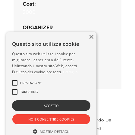
Cost:
2000
ORGANIZER
×
Md Arif
Questo sito utilizza cookie
Email:
Questo sito web utilizza i cookie per
hello@example.com
migliorare l'esperienza dell'utente.
Utilizzando il nostro sito Web, accetti
Contact:
l'utilizzo dei cookie presenti.
Dettaglio
1234567890
PRESTAZIONE
TARGETING
ACCETTO
NON CONSENTIRE COOKIES
Cassaro Marco & C. SAS – Via Leonardo Da
Vinci 34, Vigevano (PV) – Partita Iva :
MOSTRA DETTAGLI